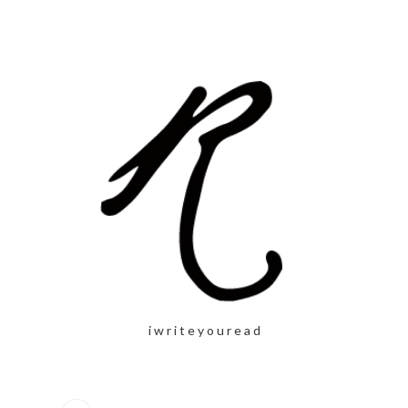
i w r i t e y o u r e a d