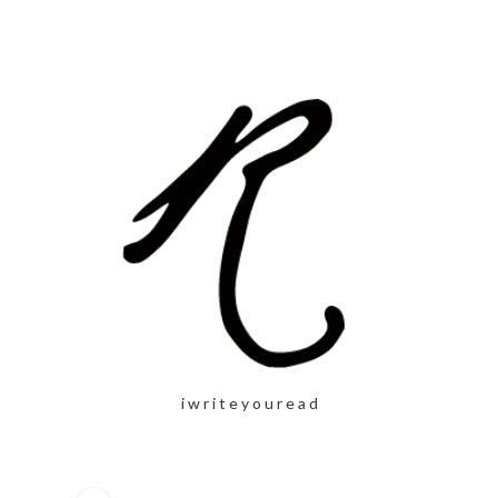
i w r i t e y o u r e a d