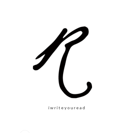
i w r i t e y o u r e a d