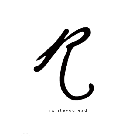
i w r i t e y o u r e a d