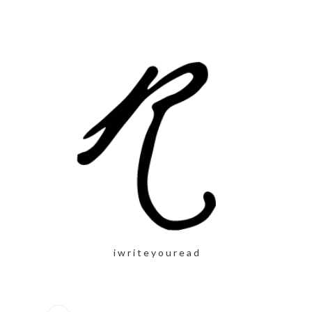
i w r i t e y o u r e a d