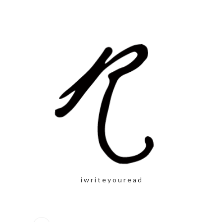
i w r i t e y o u r e a d