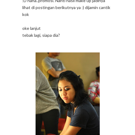
:D haha..promosi. Nanti hasil make up jadinya
lihat di postingan berikutnya ya :) dijamin cantik
kok
oke lanjut
tebak lagi, siapa dia?