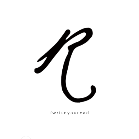
i w r i t e y o u r e a d