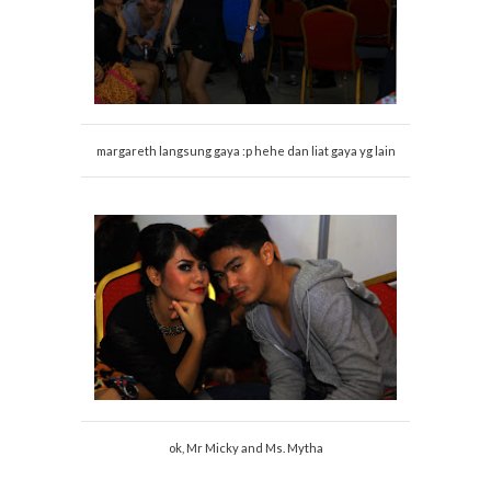
margareth langsung gaya :p hehe dan liat gaya yg lain
ok, Mr Micky and Ms. Mytha