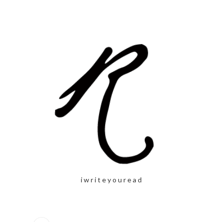
i w r i t e y o u r e a d