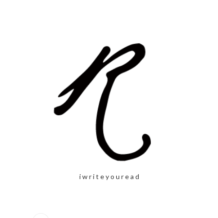
i w r i t e y o u r e a d