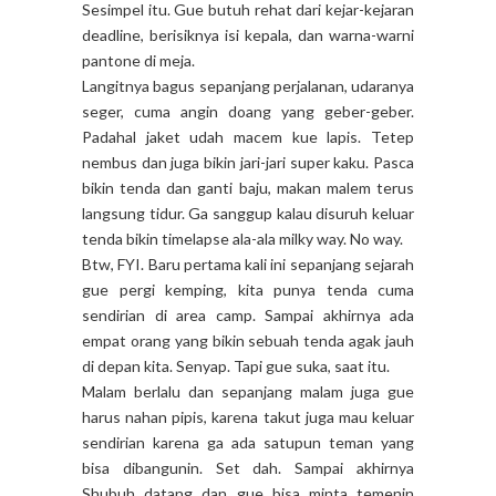
Sesimpel itu. Gue butuh rehat dari kejar-kejaran
deadline, berisiknya isi kepala, dan warna-warni
pantone di meja.
Langitnya bagus sepanjang perjalanan, udaranya
seger, cuma angin doang yang geber-geber.
Padahal jaket udah macem kue lapis. Tetep
nembus dan juga bikin jari-jari super kaku. Pasca
bikin tenda dan ganti baju, makan malem terus
langsung tidur. Ga sanggup kalau disuruh keluar
tenda bikin timelapse ala-ala milky way. No way.
Btw, FYI. Baru pertama kali ini sepanjang sejarah
gue pergi kemping, kita punya tenda cuma
sendirian di area camp. Sampai akhirnya ada
empat orang yang bikin sebuah tenda agak jauh
di depan kita. Senyap. Tapi gue suka, saat itu.
Malam berlalu dan sepanjang malam juga gue
harus nahan pipis, karena takut juga mau keluar
sendirian karena ga ada satupun teman yang
bisa dibangunin. Set dah. Sampai akhirnya
Shubuh datang dan gue bisa minta temenin