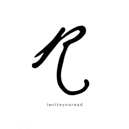
i w r i t e y o u r e a d