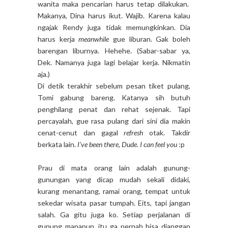
wanita maka pencarian harus tetap dilakukan.
Makanya, Dina harus ikut. Wajib. Karena kalau
ngajak Rendy juga tidak memungkinkan. Dia
harus kerja
meanwhile
gue liburan. Gak boleh
barengan liburnya. Hehehe. (Sabar-sabar ya,
Dek. Namanya juga lagi belajar kerja. Nikmatin
aja.)
Di detik terakhir sebelum pesan tiket pulang,
Tomi gabung bareng. Katanya sih butuh
penghilang penat dan rehat sejenak. Tapi
percayalah, gue rasa pulang dari sini dia makin
cenat-cenut dan gagal
refresh
otak. Takdir
berkata lain.
I've been there, Dude. I can feel you
:p
Prau di mata orang lain adalah gunung-
gunungan yang dicap mudah sekali didaki,
kurang menantang, ramai orang, tempat untuk
sekedar wisata pasar tumpah. Eits, tapi jangan
salah. Ga gitu juga ko. Setiap perjalanan di
gunung manapun, itu ga pernah bisa dianggap