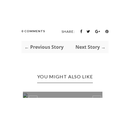
0 COMMENTS
SHARE:
← Previous Story
Next Story →
YOU MIGHT ALSO LIKE
PUKULAN TELAK
TAHUN