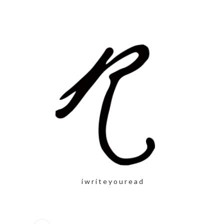
i w r i t e y o u r e a d