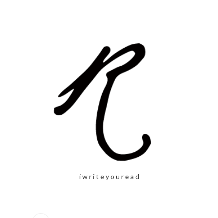
i w r i t e y o u r e a d