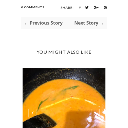
0 COMMENTS
SHARE:
← Previous Story
Next Story →
YOU MIGHT ALSO LIKE
#2 KURANG BERGERAK AKTIF
#1
0 KOMENTAR