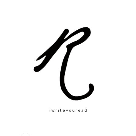
i w r i t e y o u r e a d