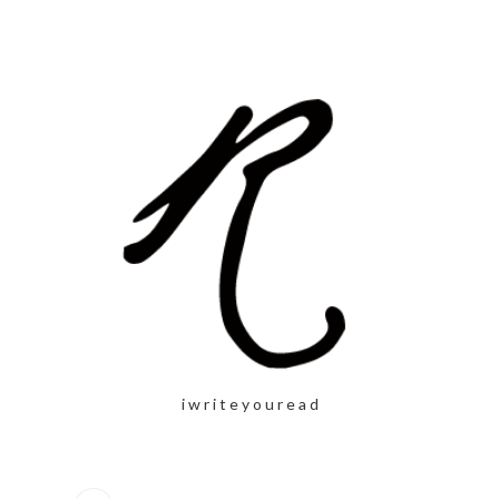
i w r i t e y o u r e a d