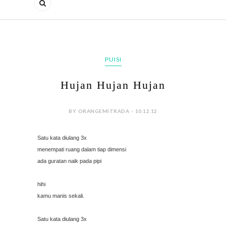
PUISI
Hujan Hujan Hujan
BY ORANGEMITRADA - 10.12.12
Satu kata diulang 3x
menempati ruang dalam tiap dimensi
ada guratan naik pada pipi
hihi
kamu manis sekali.
Satu kata diulang 3x