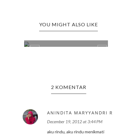
YOU MIGHT ALSO LIKE
BERTAHANLAH
IT'S 
2 KOMENTAR
ANINDITA MARYYANDRI R
December 19, 2012 at 3:44 PM
aku rindu, aku rindu menikmati