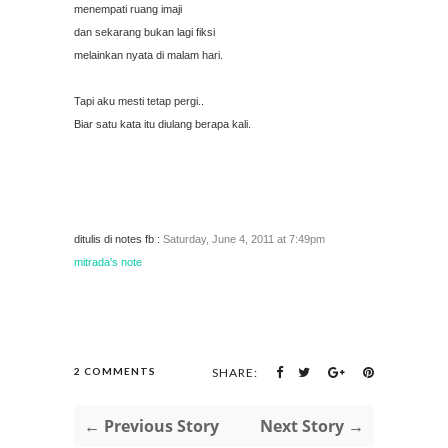
menempati ruang imaji
dan sekarang bukan lagi fiksi
melainkan nyata di malam hari.
Tapi aku mesti tetap pergi..
Biar satu kata itu diulang berapa kali.
ditulis di notes fb :
Saturday, June 4, 2011 at 7:49pm
mitrada's note
2 COMMENTS
SHARE:
← Previous Story
Next Story →