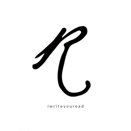
i w r i t e y o u r e a d