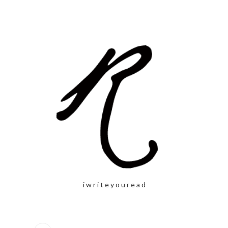
i w r i t e y o u r e a d