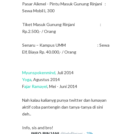
Pasar Aikmel - Pintu Masuk Gunung Rinjani :
Sewa Mobil L 300
Tiket Masuk Gunung Rinjani :
Rp.2.500,- / Orang
Senaru – Kampus UMM : Sewa
Elf, Biaya Rp. 40.000,- / Orang
Myunspokenmind,
Juli 2014
Yoga
, Agustus 2014
F
ajar Ramayel
, Mei - Juni 2014
Nah kalau kalianyg punya twitter dan lumayan
aktif coba pantengin dan tanya-tanya di sini
deh..
Info, sis and bro!
INFO RINJANI
·
@
InfoRinjani
23h
23 hours ago