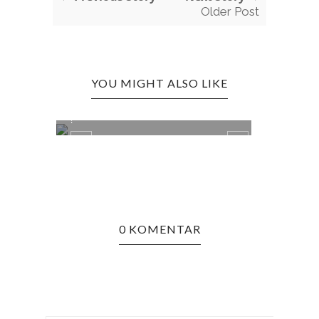
Older Post
YOU MIGHT ALSO LIKE
SURVEY: RINJANI HERE WE ARE
!
0 KOMENTAR
MAGIC