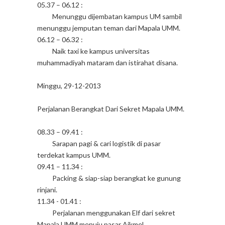
05.37 – 06.12 :
Menunggu dijembatan kampus UM sambil
menunggu jemputan teman dari Mapala UMM.
06.12 – 06.32 :
Naik taxi ke kampus universitas
muhammadiyah mataram dan istirahat disana.
Minggu, 29-12-2013
Perjalanan Berangkat Dari Sekret Mapala UMM.
08.33 – 09.41 :
Sarapan pagi & cari logistik di pasar
terdekat kampus UMM.
09.41 – 11.34 :
Packing & siap-siap berangkat ke gunung
rinjani.
11.34 - 01.41 :
Perjalanan menggunakan Elf dari sekret
Mapala UMM menuju pasar Aikmel.