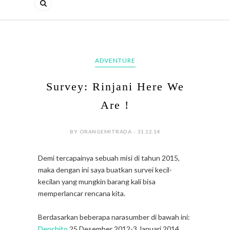
ADVENTURE
Survey: Rinjani Here We
Are !
BY ORANGEMITRADA - 31.12.14
Demi tercapainya sebuah misi di tahun 2015,
maka dengan ini saya buatkan survei kecil-
kecilan yang mungkin barang kali bisa
memperlancar rencana kita.
Berdasarkan beberapa narasumber di bawah ini:
Denchito
25 Desember 2012-3 Januari 2014