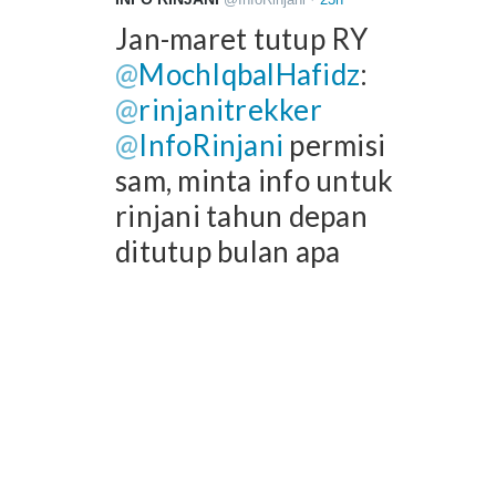
Jan-maret tutup RY 
@
MochIqbalHafidz
: 
@
rinjanitrekker
@
InfoRinjani
 permisi 
sam, minta info untuk 
rinjani tahun depan 
ditutup bulan apa