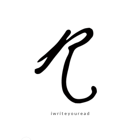
i w r i t e y o u r e a d