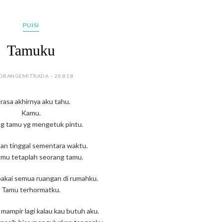
PUISI
Tamuku
ORANGEMITRADA - 20.8.18
rasa akhirnya aku tahu.
Kamu.
g tamu yg mengetuk pintu.
an tinggal sementara waktu.
amu tetaplah seorang tamu.
akai semua ruangan di rumahku.
Tamu terhormatku.
 mampir lagi kalau kau butuh aku.